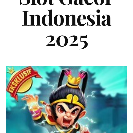
Indonesia
2025