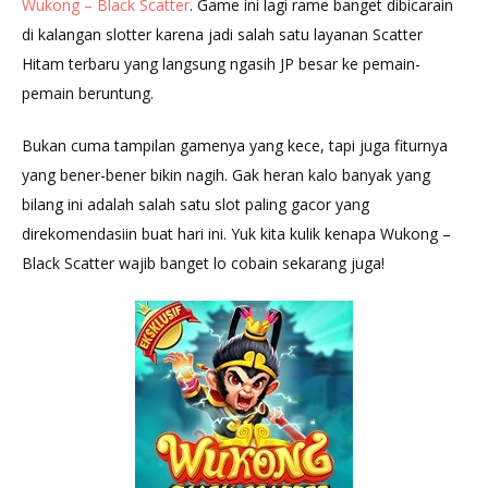
Wukong – Black Scatter
. Game ini lagi rame banget dibicarain
di kalangan slotter karena jadi salah satu layanan Scatter
Hitam terbaru yang langsung ngasih JP besar ke pemain-
pemain beruntung.
Bukan cuma tampilan gamenya yang kece, tapi juga fiturnya
yang bener-bener bikin nagih. Gak heran kalo banyak yang
bilang ini adalah salah satu slot paling gacor yang
direkomendasiin buat hari ini. Yuk kita kulik kenapa Wukong –
Black Scatter wajib banget lo cobain sekarang juga!