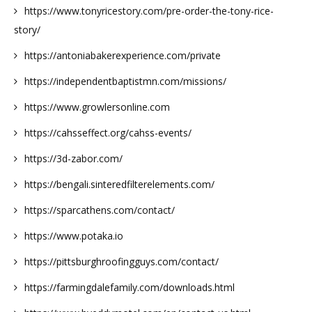
https://www.tonyricestory.com/pre-order-the-tony-rice-
story/
https://antoniabakerexperience.com/private
https://independentbaptistmn.com/missions/
https://www.growlersonline.com
https://cahsseffect.org/cahss-events/
https://3d-zabor.com/
https://bengali.sinteredfilterelements.com/
https://sparcathens.com/contact/
https://www.potaka.io
https://pittsburghroofingguys.com/contact/
https://farmingdalefamily.com/downloads.html