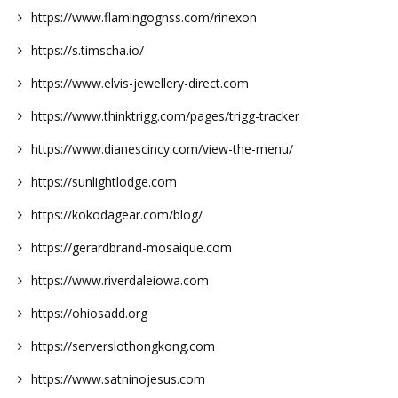
https://www.flamingognss.com/rinexon
https://s.timscha.io/
https://www.elvis-jewellery-direct.com
https://www.thinktrigg.com/pages/trigg-tracker
https://www.dianescincy.com/view-the-menu/
https://sunlightlodge.com
https://kokodagear.com/blog/
https://gerardbrand-mosaique.com
https://www.riverdaleiowa.com
https://ohiosadd.org
https://serverslothongkong.com
https://www.satninojesus.com