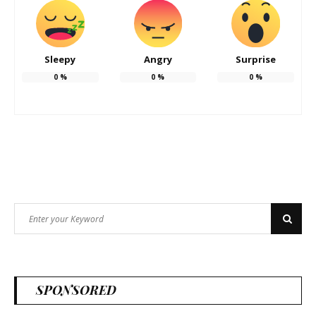
Sleepy
Angry
Surprise
0
%
0
%
0
%
Search
Search
for:
SPONSORED